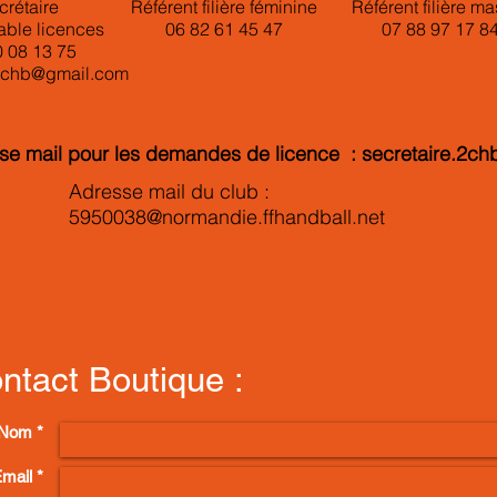
crétaire
Référent filière féminine
Référent filière mas
able licences
06 82 61 45 47
07 88 97 1
0 08 13 75
.2chb@gmail.com
se mail pour les demandes de licence :
secretaire.2c
Adresse mail du club :
5950038@normandie.ffhandball.net
ntact Boutique :
Nom *
mail *