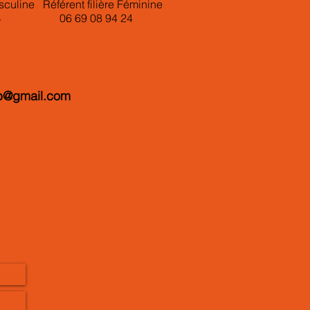
culine Référent filière Féminine
7 84 06 69 08 94 24
hb@gmail.com